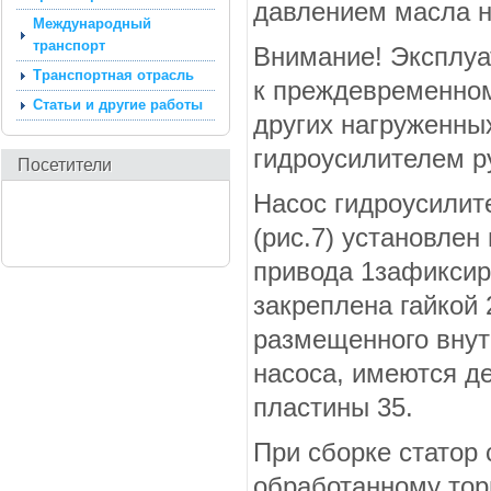
давлением масла н
Международный
транспорт
Внимание! Эксплуа
Транспортная отрасль
к преждевре­менно
Статьи и другие работы
других нагруженны
гидроусилителем р
Посетители
Насос гидроусилите
(рис.7) установ­ле
привода 1зафиксир
закреплена гайкой 
размещенного внут
насоса, имеются де
пластины 35.
При сборке статор 
обработанному торц