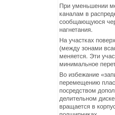
При уменьшении ме
каналам в распреде
сообщающуюся чере
нагне­тания.
На участках повер
(между зонами вса­
меняется. Эти учас
минимальное перет
Во избежание «зап
перемещению пласт
посредством допол
делительном диске
вращается в корпус
подшипниках.