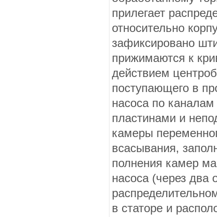
прилегает распреде
относительно корпу
зафиксировано шти
прижи­маются к кри
действием центроб
поступающего в пр
насоса по ка­нала
пластинами и непо
камеры переменног
всасывания, запол
полнения камер ма
насоса (через два 
распредели­тельном
в статоре и распол