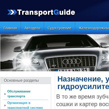
Главная
Автодело
Судостроение
Железнодорожны
Назначение, 
Основные разделы
гидроусилите
Обслуживание
В то же время зуб
транспорта
сошки и картер во
Организация в
транспортной cистеме