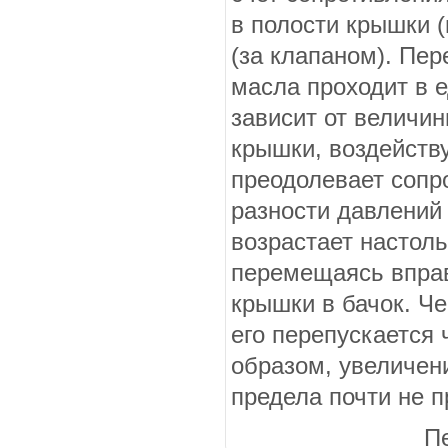
в полости крышки (
(за клапаном). Пе
масла про­ходит в 
зависит от величи
крышки, воздейству
преодолевает сопр
разности давлений
возра­стает настол
перемещаясь вправо
крышки в ба­чок. 
его перепускается 
образом, увеличен
предела почти не п
П