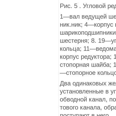
Рис. 5 . Угловой ре
1—вал ведущей ше
ник.ник; 4—корпус
шарикоподшипники;
шестерня; 8. 19—у
кольца; 11—ведом
корпус редуктора;
стопорная шайба; 
—стопорное кольцо
Два одинаковых жел
установленные в у
обводной канал, по
тового канала, обр
поступают в него.