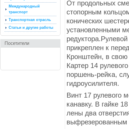
От продоль­ных см
Международный
стопорным кольцом
транспорт
конических шестере
Транспортная отрасль
Статьи и другие работы
установленными ме
редуктора.Рулевой
Посетители
прикреплен к пере
Кронштейн, в свою
Картер 14 рулевого
поршень-рейка, сл
гидро­усилителя.
Винт 17 рулевого 
канавку. В гайке 1
лены два отверсти
выфрезерованным н