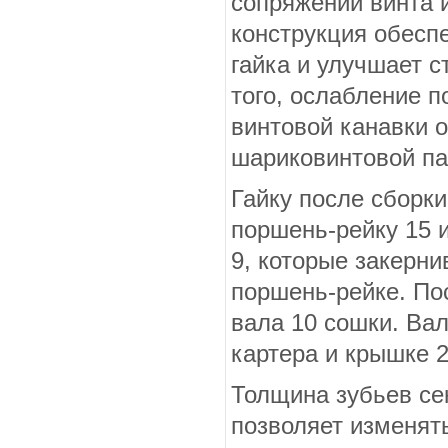
сопряжении винта и
конструкция обесп
гайка и улучшает 
того, ослабление п
вин­товой канавки 
шариковинтовой па
Гайку после сборки
поршень-рейку 15 
9, которые закерни
поршень-рейке. По
вала 10 сошки. Ва
картера и крышке 2
Толщина зубьев се
позволяет изменять