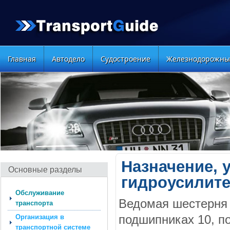
Главная
Автодело
Судостроение
Железнодорожны
Назначение, 
Основные разделы
гидроусилите
Обслуживание
Ведомая шестерня 
транспорта
подшипниках 10, п
Организация в
транспортной cистеме